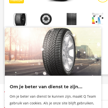
Premium
Energiezuinig
Grip
D
A
B - 73 dB
Info eprel
Om je beter van dienst te zijn...
Terug naar boven
Om je beter van dienst te kunnen zijn, maakt Q Team
gebruik van cookies. Als je onze site blijft gebruiken,
De firma