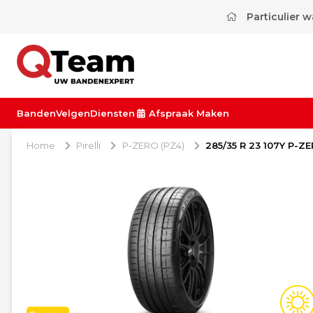
Particulier 
Banden
Velgen
Diensten
Afspraak Maken
Home
Pirelli
P-ZERO (PZ4)
285/35 R 23 107Y P-Z