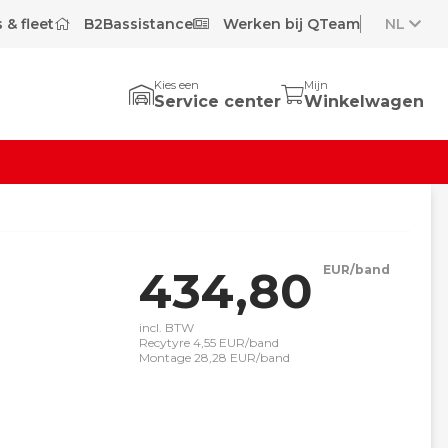
 & fleet
B2Bassistance
Werken bij QTeam
NL
Kies een
Mijn
Service center
Winkelwagen
434,80
EUR/band
incl. BTW
Recytyre 4,55 EUR/band
Montage 28,28 EUR/band