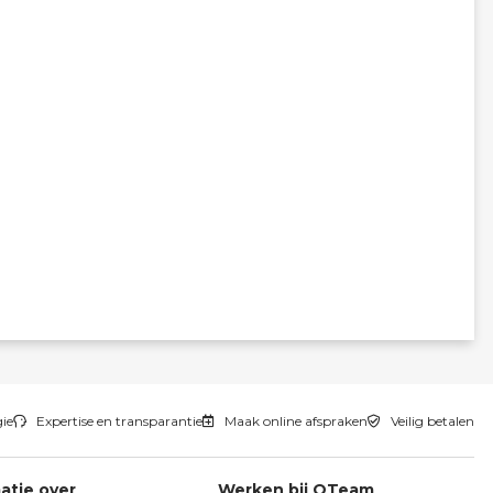
gie
Expertise en transparantie
Maak online afspraken
Veilig betalen
atie over
Werken bij QTeam