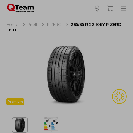
Bijna klaar!
4
Hoeveel banden wilt u bestellen?
Home
Pirelli
P ZERO
285/35 R 22 106Y P ZERO
Cr TL
Aankoop banden
NaN EUR
Montage
NaN EUR
Recytyre
NaN EUR
Totaal inclusief BTW:
NaN EUR
Bestellen
Annuleren
Premium