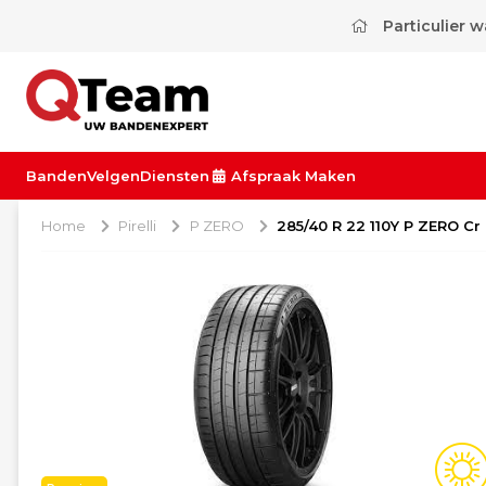
Particulier 
Banden
Velgen
Diensten
Afspraak Maken
Home
Pirelli
P ZERO
285/40 R 22 110Y P ZERO Cr