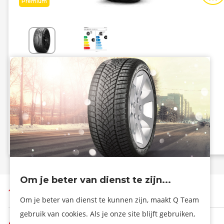
Premium
Energiezuinig
Grip
B
A
B - 73 dB
Info eprel
Om je beter van dienst te zijn...
Terug naar boven
Om je beter van dienst te kunnen zijn, maakt Q Team
gebruik van cookies. Als je onze site blijft gebruiken,
De firma