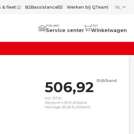
 & fleet
B2Bassistance
Werken bij QTeam
NL
Kies een
Mijn
Service center
Winkelwagen
506,92
EUR/band
incl. BTW
Recytyre 4,55 EUR/band
Montage 28,28 EUR/band