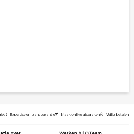
gie
Expertise en transparantie
Maak online afspraken
Veilig betalen
atie over
Werken bij QTeam