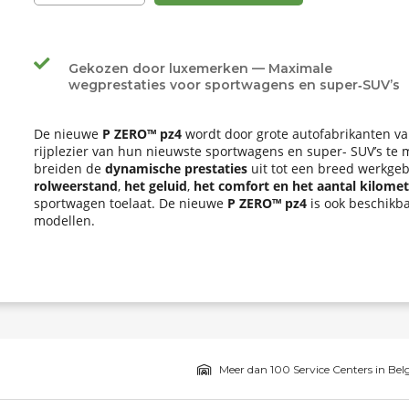
Gekozen door luxemerken — Maximale
wegprestaties voor sportwagens en super‑SUV’s
De nieuwe
P ZERO™ pz4
wordt door grote autofabrikanten v
rijplezier van hun nieuwste sportwagens en super- SUV’s te
breiden de
dynamische prestaties
uit tot een breed werkgeb
rolweerstand
,
het geluid
,
het comfort en het aantal kilome
sportwagen toelaat. De nieuwe
P ZERO™ pz4
is ook beschikb
modellen.
Meer dan 100 Service Centers in Bel