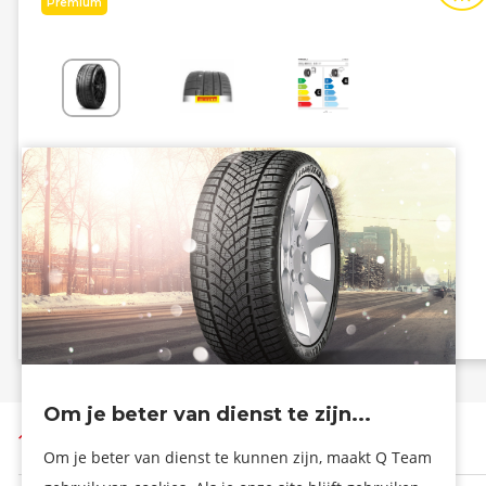
Premium
Energiezuinig
Grip
C
A
B - 72 dB
Info eprel
Om je beter van dienst te zijn...
Terug naar boven
Om je beter van dienst te kunnen zijn, maakt Q Team