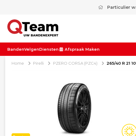
Particulier 
Banden
Velgen
Diensten
Afspraak Maken
Home
Pirelli
PZERO CORSA (PZC4)
265/40 R 21 1