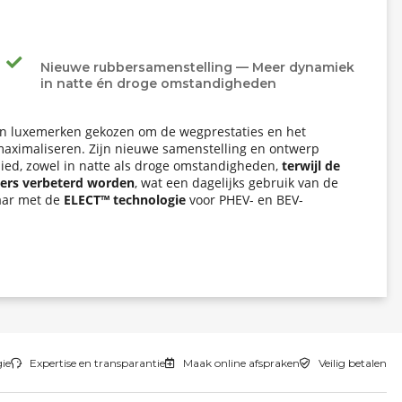
Nieuwe rubbersamenstelling — Meer dynamiek
in natte én droge omstandigheden
an luxemerken gekozen om de wegprestaties en het
 maximaliseren. Zijn nieuwe samenstelling en ontwerp
ied, zowel in natte als droge omstandigheden,
terwijl de
ters verbeterd worden
, wat een dagelijks gebruik van de
aar met de
ELECT™ technologie
voor PHEV- en BEV-
gie
Expertise en transparantie
Maak online afspraken
Veilig betalen