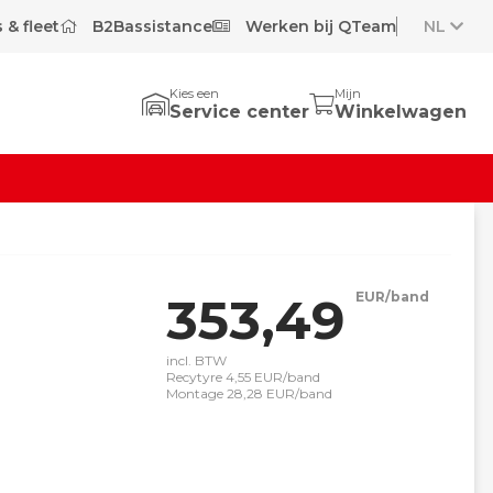
 & fleet
B2Bassistance
Werken bij QTeam
NL
Kies een
Mijn
Service center
Winkelwagen
353,49
EUR/band
incl. BTW
Recytyre 4,55 EUR/band
Montage 28,28 EUR/band