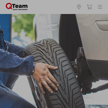
Kies en bestel uw banden online
Waar vind ik mijn bandenmaat?
Zomerbanden
4 seizoenen
Winterbanden
Breedte *
Hoogte *
Inch *
Runflat