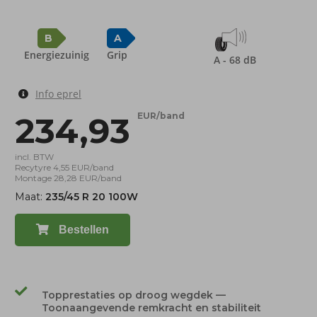
B
A
Energiezuinig
Grip
A - 68 dB
Info eprel
234,93
EUR/band
incl. BTW
Recytyre 4,55 EUR/band
Montage 28,28 EUR/band
Maat:
235/45 R 20 100W
Bestellen
Topprestaties op droog wegdek —
Toonaangevende remkracht en stabiliteit