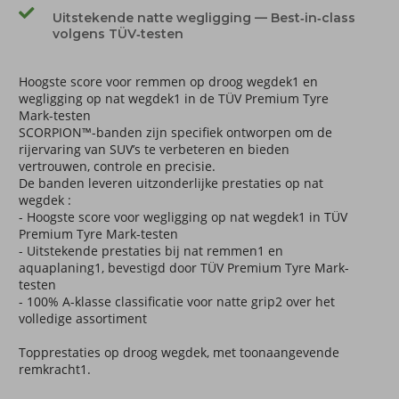
Uitstekende natte wegligging — Best‑in‑class
volgens TÜV‑testen
Hoogste score voor remmen op droog wegdek1 en
wegligging op nat wegdek1 in de TÜV Premium Tyre
Mark-testen
SCORPION™-banden zijn specifiek ontworpen om de
rijervaring van SUV’s te verbeteren en bieden
vertrouwen, controle en precisie.
​De banden leveren uitzonderlijke prestaties op nat
wegdek :
​- Hoogste score voor wegligging op nat wegdek1 in TÜV
Premium Tyre Mark-testen
​- Uitstekende prestaties bij nat remmen1 en
aquaplaning1, bevestigd door TÜV Premium Tyre Mark-
testen
​- 100% A-klasse classificatie voor natte grip2 over het
volledige assortiment
​Topprestaties op droog wegdek, met toonaangevende
remkracht1.​