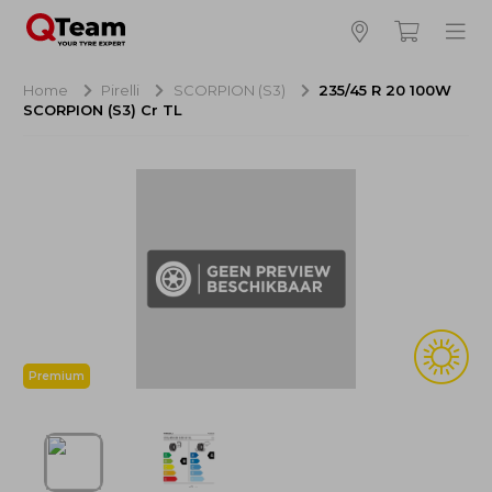
Bijna klaar!
4
Hoeveel banden wilt u bestellen?
Home
Pirelli
SCORPION (S3)
235/45 R 20 100W
SCORPION (S3) Cr TL
Aankoop banden
NaN EUR
Montage
NaN EUR
Recytyre
NaN EUR
Totaal inclusief BTW:
NaN EUR
Bestellen
Annuleren
Premium