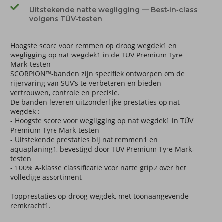
Uitstekende natte wegligging — Best‑in‑class
volgens TÜV‑testen
Hoogste score voor remmen op droog wegdek1 en
wegligging op nat wegdek1 in de TÜV Premium Tyre
Mark-testen
SCORPION™-banden zijn specifiek ontworpen om de
rijervaring van SUV’s te verbeteren en bieden
vertrouwen, controle en precisie.
​De banden leveren uitzonderlijke prestaties op nat
wegdek :
​- Hoogste score voor wegligging op nat wegdek1 in TÜV
Premium Tyre Mark-testen
​- Uitstekende prestaties bij nat remmen1 en
aquaplaning1, bevestigd door TÜV Premium Tyre Mark-
testen
​- 100% A-klasse classificatie voor natte grip2 over het
volledige assortiment
​Topprestaties op droog wegdek, met toonaangevende
remkracht1.​