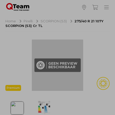
Bijna klaar!
4
Hoeveel banden wilt u bestellen?
Home
Pirelli
SCORPION (S3)
275/40 R 21 107Y
SCORPION (S3) Cr TL
Aankoop banden
NaN EUR
Montage
NaN EUR
Recytyre
NaN EUR
Totaal inclusief BTW:
NaN EUR
Bestellen
Annuleren
Premium