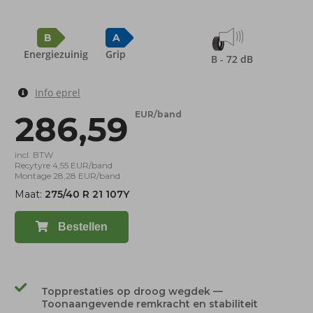
B
A
Energiezuinig
Grip
B - 72 dB
Info eprel
286,59
EUR/band
incl. BTW
Recytyre 4,55 EUR/band
Montage 28,28 EUR/band
Maat:
275/40 R 21 107Y
Bestellen
Topprestaties op droog wegdek —
Toonaangevende remkracht en stabiliteit