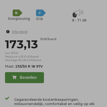
B
C
Energiezuinig
Grip
B - 71 dB
Info eprel
173,13
EUR/band
incl. BTW
Recytyre 4,55 EUR/band
Montage 28,28 EUR/band
Maat:
235/50 R 18 97V
Bestellen
Gegarandeerde kostenbesparingen,
milieuvriendelijk, comfortabel en veilig op elk