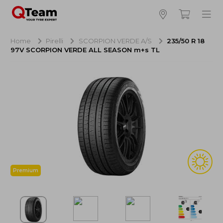
Bijna klaar!
4
Hoeveel banden wilt u bestellen?
Home
Pirelli
SCORPION VERDE A/S
235/50 R 18
97V SCORPION VERDE ALL SEASON m+s TL
Aankoop banden
NaN EUR
Montage
NaN EUR
Recytyre
NaN EUR
Totaal inclusief BTW:
NaN EUR
Bestellen
Annuleren
Premium