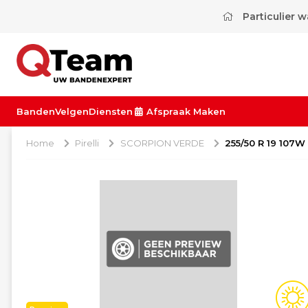
Particulier 
Banden
Velgen
Diensten
Afspraak Maken
Home
Pirelli
SCORPION VERDE
255/50 R 19 107