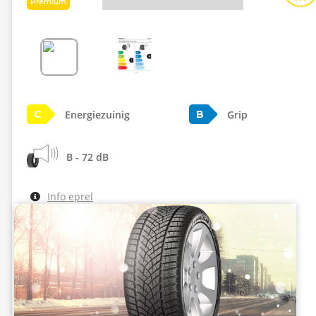
Premium
Energiezuinig
Grip
C
B
B - 72 dB
Info eprel