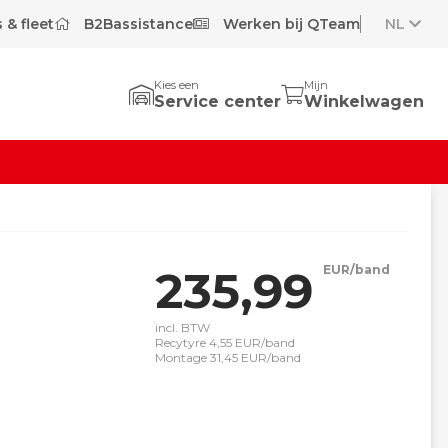
 & fleet
B2Bassistance
Werken bij QTeam
NL
Kies een
Mijn
Service center
Winkelwagen
235,99
EUR/band
incl. BTW
Recytyre 4,55 EUR/band
Montage 31,45 EUR/band