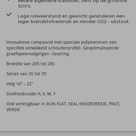
Betere algemene stabiliteit, zelfs op de grootste
SUV’s.
Lage rolweerstand en gewicht garanderen een
lager brandstofverbruik en minder CO2 - uitstoot.
Innovatieve compound met speciale polymerenen een
specifiek ontwikkeld schouderprofiel. Geoptimaliseerde
groefopeenvolgingen -fasering.
Breedte van 205 tot 285
Series van 35 tot 70
Velg 16’’ – 22’’
Snelheidscode H, V, W, Y
Ook verkrijgbaar in RUN FLAT, SEAL INSIDEVERSIE, PNCS
VERSIE