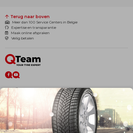
Terug naar boven
Meer dan 100 Service Centers in Belgie
Expertise en transparantie
Maak online afspraken
Veilig betalen
De firma
Wie zijn wij?
Blog
Onze dienstverlening
Banden
Velgen
Diensten
Afspraak Maken