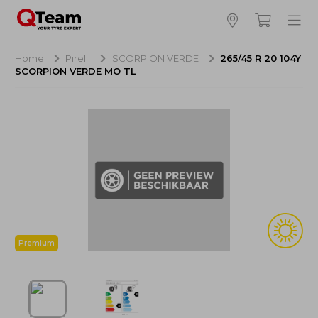
Bijna klaar!
4
Hoeveel banden wilt u bestellen?
Home
Pirelli
SCORPION VERDE
265/45 R 20 104Y
SCORPION VERDE MO TL
Aankoop banden
NaN EUR
Montage
NaN EUR
Recytyre
NaN EUR
Totaal inclusief BTW:
NaN EUR
Bestellen
Annuleren
Premium