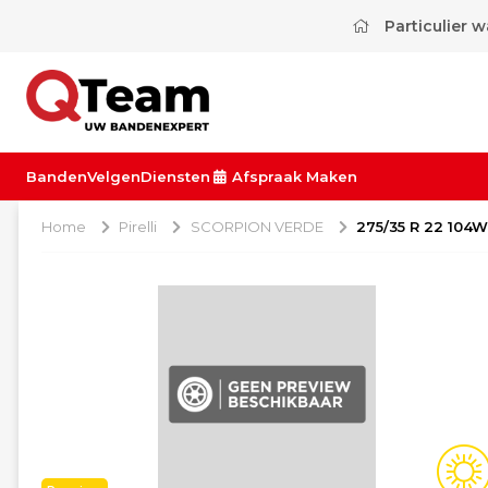
Particulier 
Banden
Velgen
Diensten
Afspraak Maken
Home
Pirelli
SCORPION VERDE
275/35 R 22 104