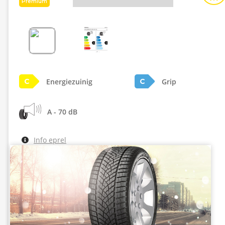
Premium
Energiezuinig
Grip
C
C
A - 70 dB
Info eprel