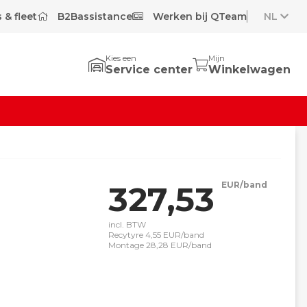
 & fleet
B2Bassistance
Werken bij QTeam
NL
Kies een
Mijn
Service center
Winkelwagen
327,53
EUR/band
incl. BTW
Recytyre 4,55 EUR/band
Montage 28,28 EUR/band