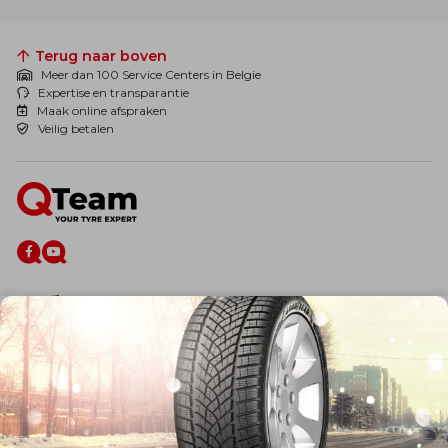
Terug naar boven
Meer dan 100 Service Centers in Belgie
Expertise en transparantie
Maak online afspraken
Veilig betalen
De firma
Wie zijn wij?
Blog
Onze dienstverlening
Banden
Velgen
Diensten
Afspraak Maken