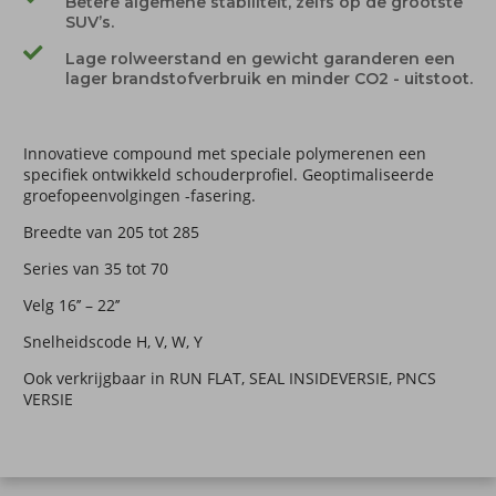
Betere algemene stabiliteit, zelfs op de grootste
SUV’s.
Lage rolweerstand en gewicht garanderen een
lager brandstofverbruik en minder CO2 - uitstoot.
Innovatieve compound met speciale polymerenen een
specifiek ontwikkeld schouderprofiel. Geoptimaliseerde
groefopeenvolgingen -fasering.
Breedte van 205 tot 285
Series van 35 tot 70
Velg 16’’ – 22’’
Snelheidscode H, V, W, Y
Ook verkrijgbaar in RUN FLAT, SEAL INSIDEVERSIE, PNCS
VERSIE