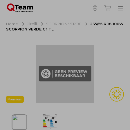
Bijna klaar!
4
Hoeveel banden wilt u bestellen?
Home
Pirelli
SCORPION VERDE
235/55 R 18 100W
SCORPION VERDE Cr TL
Aankoop banden
NaN EUR
Montage
NaN EUR
Recytyre
NaN EUR
Totaal inclusief BTW:
NaN EUR
Bestellen
Annuleren
Premium