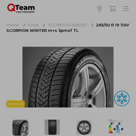
Bijna klaar!
4
Hoeveel banden wilt u bestellen?
Home
Pirelli
SCORPION WINTER
265/50 R 19 110V
SCORPION WINTER m+s 3pmsf TL
Aankoop banden
NaN EUR
Montage
NaN EUR
Recytyre
NaN EUR
Totaal inclusief BTW:
NaN EUR
Bestellen
Annuleren
Premium