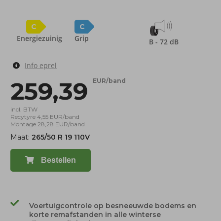
C
C
Energiezuinig
Grip
B - 72 dB
Info eprel
259,39
EUR/band
incl. BTW
Recytyre 4,55 EUR/band
Montage 28,28 EUR/band
Maat:
265/50 R 19 110V
Bestellen
Voertuigcontrole op besneeuwde bodems en
korte remafstanden in alle winterse