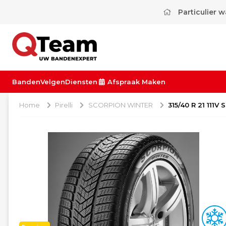
Particulier 
Banden
Velgen
Diensten
Afspraak Maken
Home
Pirelli
SCORPION WINTER
315/40 R 21 111