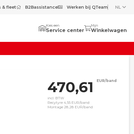
 & fleet
B2Bassistance
Werken bij QTeam
NL
Kies een
Mijn
Service center
Winkelwagen
470,61
EUR/band
incl. BTW
Recytyre 4,55 EUR/band
Montage 28,28 EUR/band