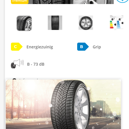
Premium
Energiezuinig
Grip
C
B
B - 73 dB
Info eprel