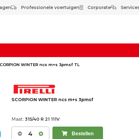
wagen
Professionele voertuigen
Corporate
Services
V SCORPION WINTER ncs m+s 3pmsf TL
SCORPION WINTER ncs m+s 3pmsf
Maat:
315/40 R 21 111V
4
Bestellen