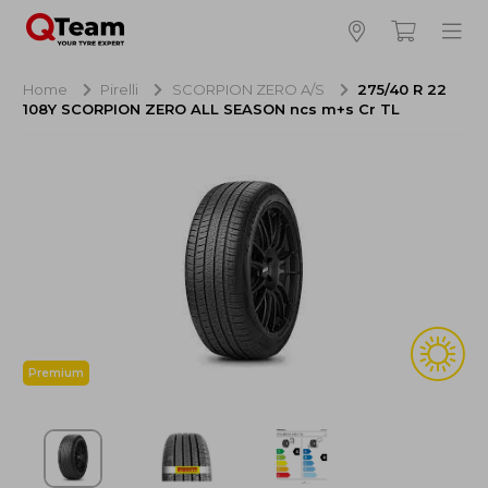
Bijna klaar!
4
Hoeveel banden wilt u bestellen?
Home
Pirelli
SCORPION ZERO A/S
275/40 R 22
108Y SCORPION ZERO ALL SEASON ncs m+s Cr TL
Aankoop banden
NaN EUR
Montage
NaN EUR
Recytyre
NaN EUR
Totaal inclusief BTW:
NaN EUR
Bestellen
Annuleren
Premium