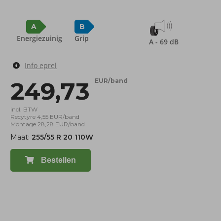
A
B
Energiezuinig
Grip
A - 69 dB
Info eprel
249,73
EUR/band
incl. BTW
Recytyre 4,55 EUR/band
Montage 28,28 EUR/band
Maat:
255/55 R 20 110W
Bestellen