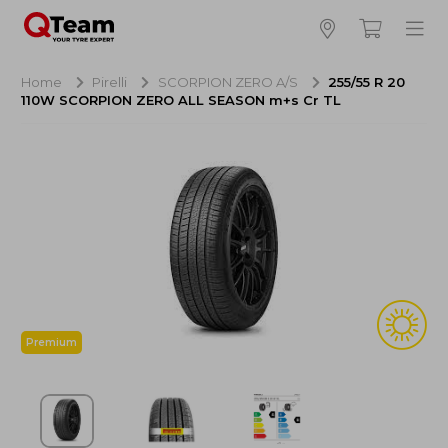
Bijna klaar!
4
Hoeveel banden wilt u bestellen?
Home
Pirelli
SCORPION ZERO A/S
255/55 R 20
110W SCORPION ZERO ALL SEASON m+s Cr TL
Aankoop banden
NaN EUR
Montage
NaN EUR
Recytyre
NaN EUR
Totaal inclusief BTW:
NaN EUR
Bestellen
Annuleren
Premium