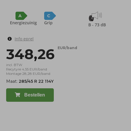
A
C
Energiezuinig
Grip
B - 73 dB
Info eprel
348,26
EUR/band
incl. BTW
Recytyre 4,55 EUR/band
Montage 28,28 EUR/band
Maat:
285/45 R 22 114Y
Bestellen