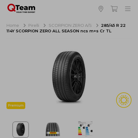
Bijna klaar!
4
Hoeveel banden wilt u bestellen?
Home
Pirelli
SCORPION ZERO A/S
285/45 R 22
114Y SCORPION ZERO ALL SEASON ncs m+s Cr TL
Aankoop banden
NaN EUR
Montage
NaN EUR
Recytyre
NaN EUR
Totaal inclusief BTW:
NaN EUR
Bestellen
Annuleren
Premium