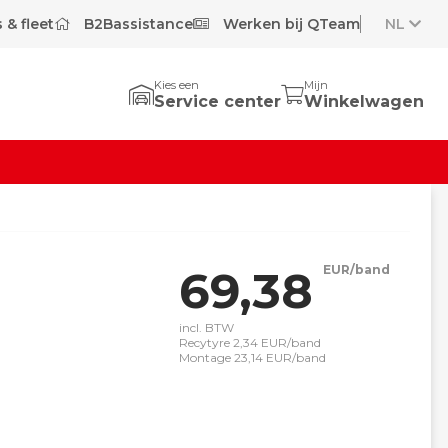
 & fleet
B2Bassistance
Werken bij QTeam
NL
Kies een
Mijn
Service center
Winkelwagen
69,38
EUR/band
incl. BTW
Recytyre 2,34 EUR/band
Montage 23,14 EUR/band