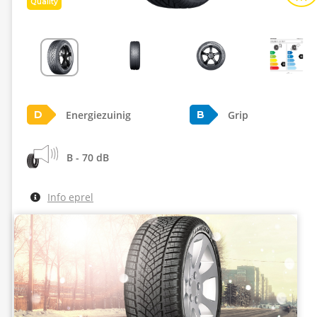
Quality
Energiezuinig
Grip
D
B
B - 70 dB
Info eprel