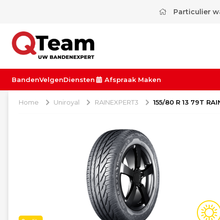
Particulier 
Banden
Velgen
Diensten
Afspraak Maken
Home
Uniroyal
RAINEXPERT3
155/80 R 13 79T RA