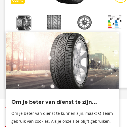
Quality
Energiezuinig
Grip
C
A
B - 72 dB
Info eprel
Om je beter van dienst te zijn...
Terug naar boven
Om je beter van dienst te kunnen zijn, maakt Q Team
gebruik van cookies. Als je onze site blijft gebruiken,
De firma