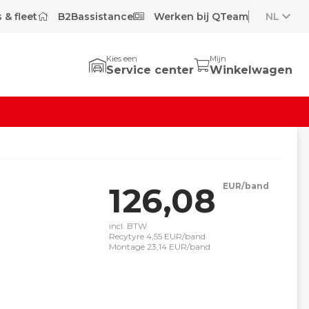
 & fleet
B2Bassistance
Werken bij QTeam
NL
Kies een
Mijn
Service center
Winkelwagen
126,08
EUR/band
incl. BTW
Recytyre 4,55 EUR/band
Montage 23,14 EUR/band