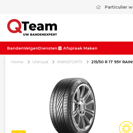
Particulier 
Banden
Velgen
Diensten
Afspraak Maken
Home
Uniroyal
RAINSPORT5
215/50 R 17 95Y RAI