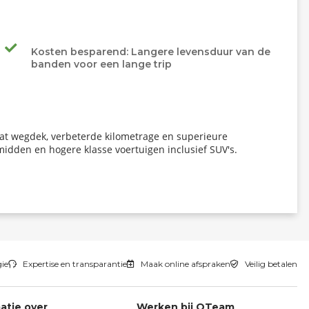
Kosten besparend: Langere levensduur van de
banden voor een lange trip
 nat wegdek, verbeterde kilometrage en superieure
 midden en hogere klasse voertuigen inclusief SUV's.
gie
Expertise en transparantie
Maak online afspraken
Veilig betalen
atie over
Werken bij QTeam