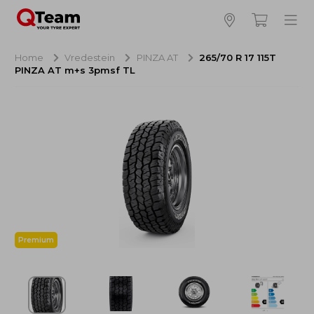
Bijna klaar!
4
Hoeveel banden wilt u bestellen?
Home
Vredestein
PINZA AT
265/70 R 17 115T
PINZA AT m+s 3pmsf TL
Aankoop banden
NaN EUR
Montage
NaN EUR
Recytyre
NaN EUR
Totaal inclusief BTW:
NaN EUR
Bestellen
Annuleren
Premium