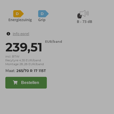
D
D
Energiezuinig
Grip
B - 73 dB
Info eprel
239,51
EUR/band
incl. BTW
Recytyre 4,55 EUR/band
Montage 28,28 EUR/band
Maat:
265/70 R 17 115T
Bestellen