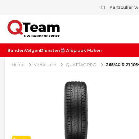
Particulier 
Banden
Velgen
Diensten
Afspraak Maken
Home
Vredestein
QUATRAC PRO
265/40 R 21 1