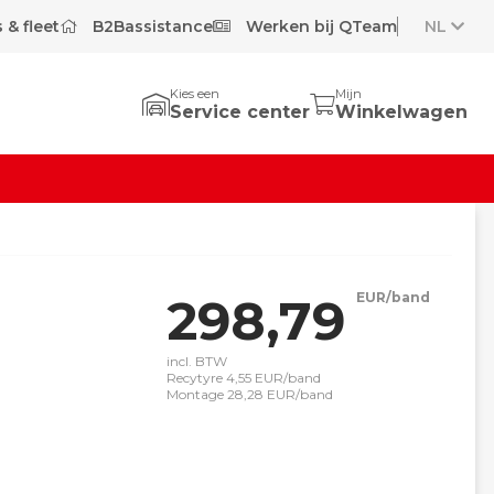
 & fleet
B2Bassistance
Werken bij QTeam
NL
Kies een
Mijn
Service center
Winkelwagen
298,79
EUR/band
incl. BTW
Recytyre 4,55 EUR/band
Montage 28,28 EUR/band