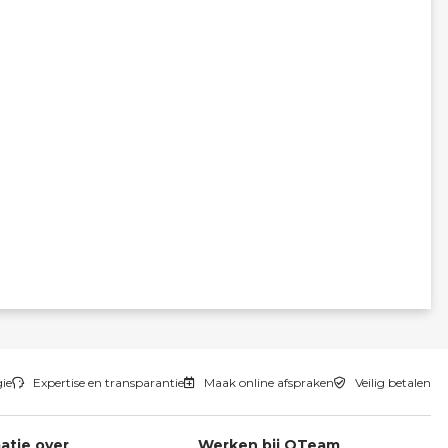
gie
Expertise en transparantie
Maak online afspraken
Veilig betalen
atie over
Werken bij QTeam