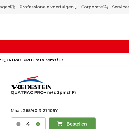
wagen
Professionele voertuigen
Corporate
Services
05Y QUATRAC PRO+ m+s 3pmsf Fr TL
QUATRAC PRO+ m+s 3pmsf Fr
Maat:
265/40 R 21 105Y
4
Bestellen