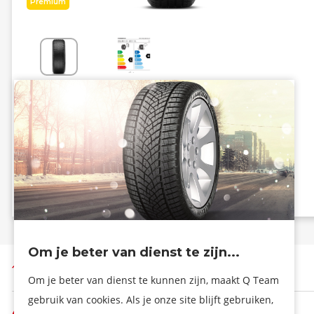
Premium
Energiezuinig
Grip
C
B
B - 73 dB
Info eprel
Om je beter van dienst te zijn...
Terug naar boven
Om je beter van dienst te kunnen zijn, maakt Q Team
gebruik van cookies. Als je onze site blijft gebruiken,
De firma