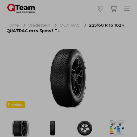
Bijna klaar!
4
Hoeveel banden wilt u bestellen?
Home
Vredestein
QUATRAC
225/60 R 16 102H
QUATRAC m+s 3pmsf TL
Aankoop banden
NaN EUR
Montage
NaN EUR
Recytyre
NaN EUR
Totaal inclusief BTW:
NaN EUR
Bestellen
Annuleren
Premium