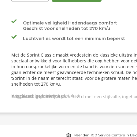
Optimale veiligheid Hedendaags comfort
Geschikt voor snelheden tot 270 km/u
Luchtverlies wordt tot een minimum beperkt
Met de Sprint Classic maakt Vredestein de klassieke uitstrali
speciaal ontwikkeld voor liefhebbers die oog hebben voor det
in hun oorspronkelijke vorm en de band is voorzien van een sti
gaan echter de meest geavanceerde technieken schuil. De ho
‘Sprint’ in de naam er terecht staat: voor de grotere maten h
snelheden tot 270 km/u.
Hoogwaardige bandentechnologie
Uitgekiend loopvlakmengsel
Hoogwaardige innerliner
Een befaamd profiel gecombineerd met een stijlvolle, ingeho
Meer dan 100 Service Centers in Bel