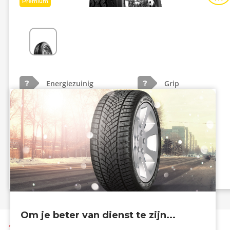
Premium
Energiezuinig
Grip
?
?
? dB
Info eprel
Om je beter van dienst te zijn...
Terug naar boven