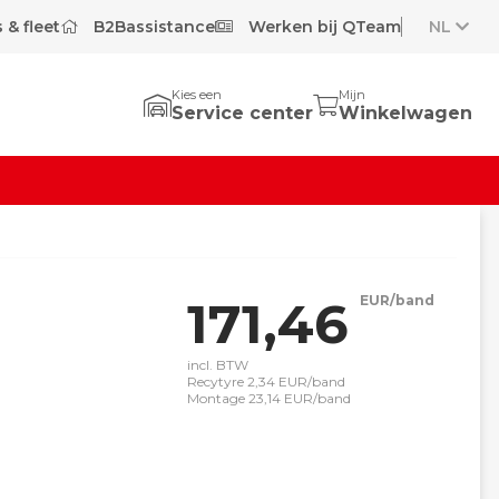
 & fleet
B2Bassistance
Werken bij QTeam
NL
Kies een
Mijn
Service center
Winkelwagen
171,46
EUR/band
incl. BTW
Recytyre 2,34 EUR/band
Montage 23,14 EUR/band