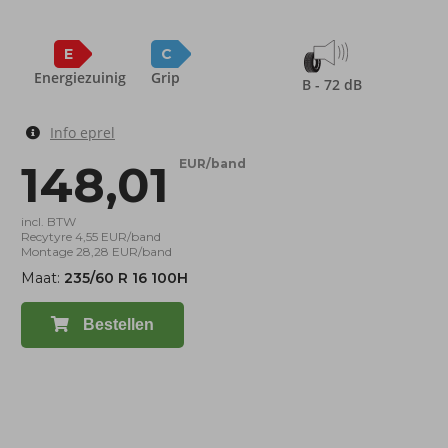
E
C
Energiezuinig
Grip
B - 72 dB
Info eprel
148,01
EUR/band
incl. BTW
Recytyre 4,55 EUR/band
Montage 28,28 EUR/band
Maat:
235/60 R 16 100H
Bestellen