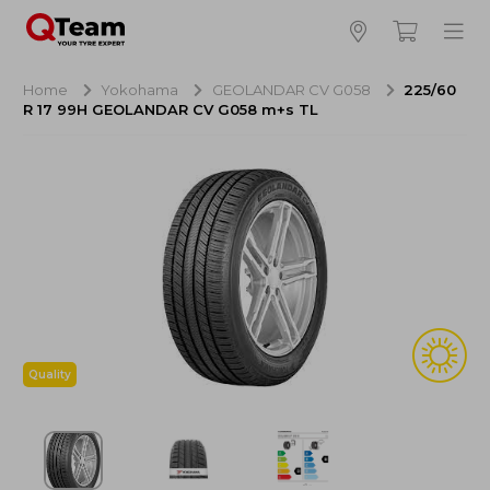
Bijna klaar!
4
Hoeveel banden wilt u bestellen?
Home
Yokohama
GEOLANDAR CV G058
225/60
R 17 99H GEOLANDAR CV G058 m+s TL
Aankoop banden
NaN EUR
Montage
NaN EUR
Recytyre
NaN EUR
Totaal inclusief BTW:
NaN EUR
Bestellen
Annuleren
Quality