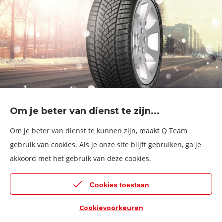
Onze dienstverlening
Banden
Velgen
Diensten
Afspraak Maken
Informatie over
Professionele voertuigen
Corporate
Services & fleet
B2Bassistance
Om je beter van dienst te zijn...
Werken bij QTeam
Om je beter van dienst te kunnen zijn, maakt Q Team
Maak een afspraak
gebruik van cookies. Als je onze site blijft gebruiken, ga je
Kies een service center
akkoord met het gebruik van deze cookies.
© 2026 Q Team
Cookies toestaan
Algemene voorwaarden
Cookies
Privacy policy
Cookievoorkeuren