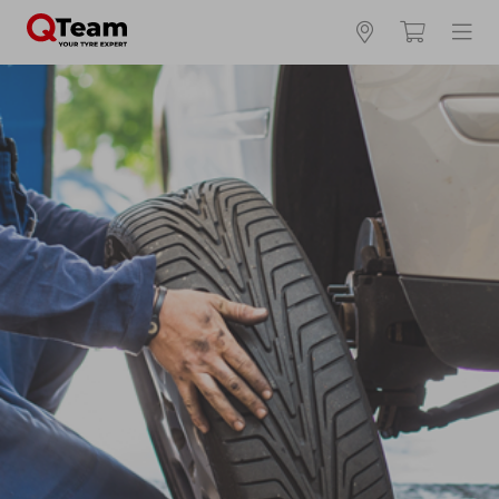
Kies en bestel uw banden online
Waar vind ik mijn bandenmaat?
Zomerbanden
4 seizoenen
Winterbanden
Breedte *
Hoogte *
Inch *
Runflat