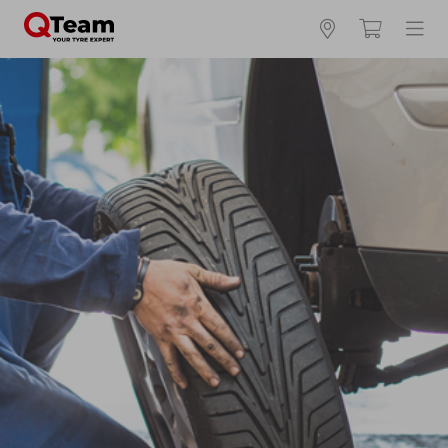
Kies en bestel uw banden online
Waar vind ik mijn bandenmaat?
Zomerbanden
4 seizoenen
Winterbanden
Breedte *
Hoogte *
Inch *
Runflat