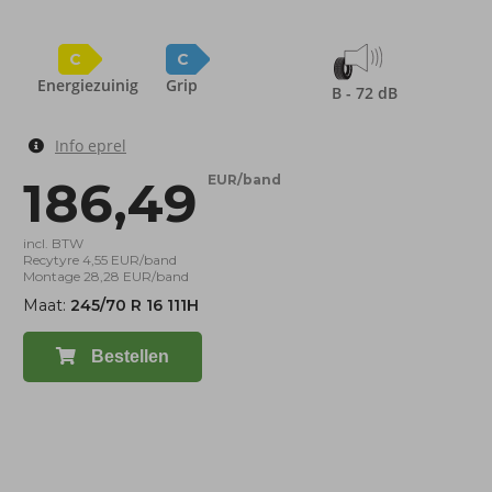
C
C
Energiezuinig
Grip
B - 72 dB
Info eprel
186,49
EUR/band
incl. BTW
Recytyre 4,55 EUR/band
Montage 28,28 EUR/band
Maat:
245/70 R 16 111H
Bestellen