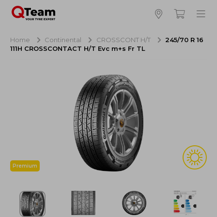
Bijna klaar!
4
Hoeveel banden wilt u bestellen?
Home
Continental
CROSSCONT H/T
245/70 R 16
111H CROSSCONTACT H/T Evc m+s Fr TL
Aankoop banden
NaN EUR
Montage
NaN EUR
Recytyre
NaN EUR
Totaal inclusief BTW:
NaN EUR
Bestellen
Annuleren
Premium