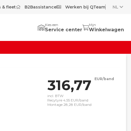
 & fleet
B2Bassistance
Werken bij QTeam
NL
Kies een
Mijn
Service center
Winkelwagen
316,77
EUR/band
incl. BTW
Recytyre 4,55 EUR/band
Montage 28,28 EUR/band