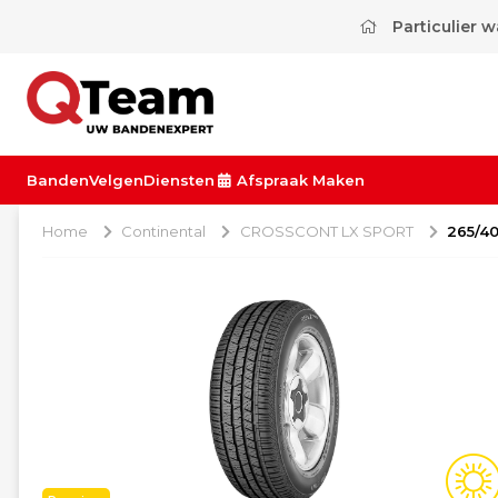
Particulier 
Banden
Velgen
Diensten
Afspraak Maken
Home
Continental
CROSSCONT LX SPORT
265/40