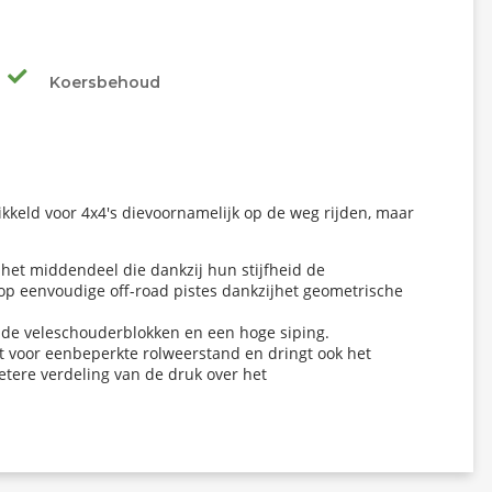
Koersbehoud
keld voor 4x4's dievoornamelijk op de weg rijden, maar
het middendeel die dankzij hun stijfheid de
p eenvoudige off-road pistes dankzijhet geometrische
j de veleschouderblokken en een hoge siping.
t voor eenbeperkte rolweerstand en dringt ook het
betere verdeling van de druk over het