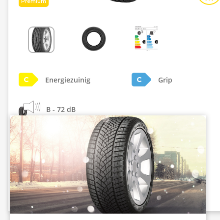
Premium
Energiezuinig
Grip
C
C
B - 72 dB
Info eprel