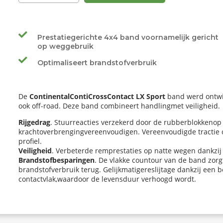
Prestatiegerichte 4x4 band voornamelijk gericht
op weggebruik
Optimaliseert brandstofverbruik
De
ContinentalContiCrossContact LX Sport
band werd ontwik
ook off-road. Deze band combineert handlingmet veiligheid.
Rijgedrag
. Stuurreacties verzekerd door de rubberblokkenop 
krachtoverbrengingvereenvoudigen. Vereenvoudigde tractie o
profiel.
Veiligheid
. Verbeterde remprestaties op natte wegen dankzi
Brandstofbesparingen
. De vlakke countour van de band zorg
brandstofverbruik terug. Gelijkmatigereslijtage dankzij een 
contactvlak,waardoor de levensduur verhoogd wordt.