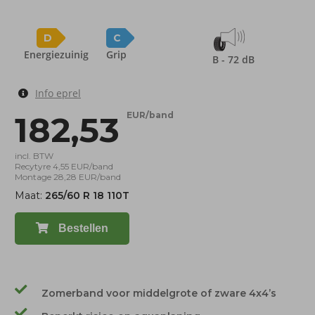
D
C
Energiezuinig
Grip
B - 72 dB
Info eprel
182,53
EUR/band
incl. BTW
Recytyre 4,55 EUR/band
Montage 28,28 EUR/band
Maat:
265/60 R 18 110T
Bestellen
Zomerband voor middelgrote of zware 4x4’s