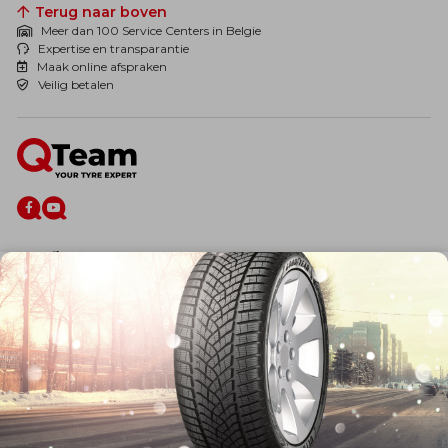
Terug naar boven
Meer dan 100 Service Centers in Belgie
Expertise en transparantie
Maak online afspraken
Veilig betalen
De firma
Wie zijn wij?
Blog
Onze dienstverlening
Banden
Velgen
Diensten
Afspraak Maken
Informatie over
Professionele voertuigen