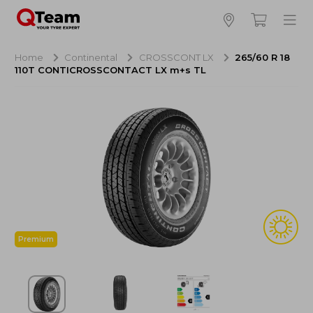
Bijna klaar!
4
Hoeveel banden wilt u bestellen?
Home
Continental
CROSSCONT LX
265/60 R 18
110T CONTICROSSCONTACT LX m+s TL
Aankoop banden
NaN EUR
Montage
NaN EUR
Recytyre
NaN EUR
Totaal inclusief BTW:
NaN EUR
Bestellen
Annuleren
Premium