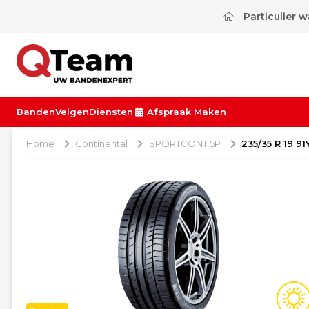
Particulier 
Banden
Velgen
Diensten
Afspraak Maken
Home
Continental
SPORTCONT 5P
235/35 R 19 