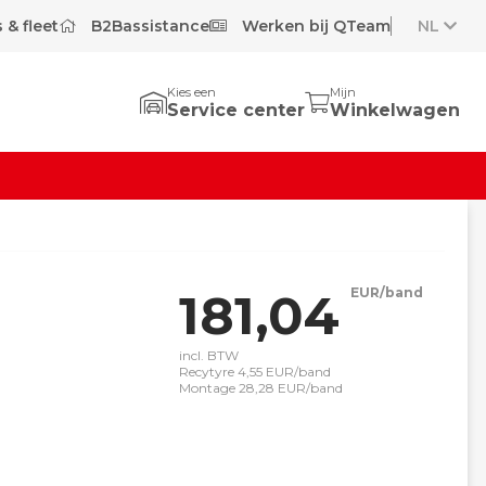
 & fleet
B2Bassistance
Werken bij QTeam
NL
Kies een
Mijn
Service center
Winkelwagen
181,04
EUR/band
incl. BTW
Recytyre 4,55 EUR/band
Montage 28,28 EUR/band