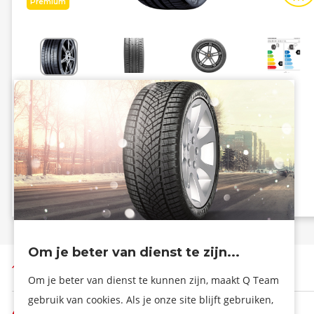
Premium
Energiezuinig
Grip
D
A
B - 72 dB
Info eprel
Om je beter van dienst te zijn...
Terug naar boven
Om je beter van dienst te kunnen zijn, maakt Q Team
gebruik van cookies. Als je onze site blijft gebruiken,
De firma