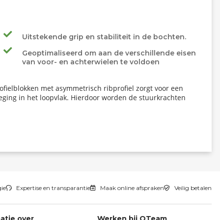
Uitstekende grip en stabiliteit in de bochten.
Geoptimaliseerd om aan de verschillende eisen
van voor- en achterwielen te voldoen
fielblokken met asymmetrisch ribprofiel zorgt voor een
eging in het loopvlak. Hierdoor worden de stuurkrachten
gie
Expertise en transparantie
Maak online afspraken
Veilig betalen
atie over
Werken bij QTeam