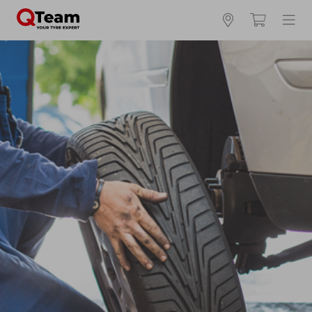
Kies en bestel uw banden online
Waar vind ik mijn bandenmaat?
Zomerbanden
4 seizoenen
Winterbanden
Breedte *
Hoogte *
Inch *
Runflat