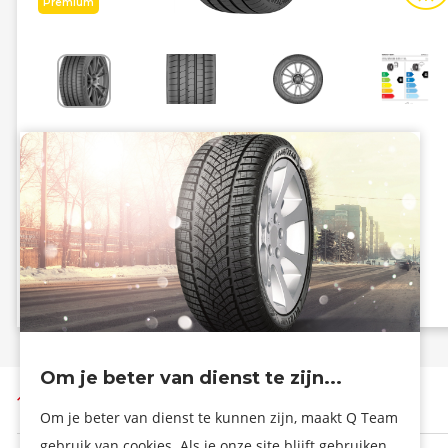
Premium
Energiezuinig
Grip
B
A
B - 70 dB
Info eprel
Om je beter van dienst te zijn...
Terug naar boven
Om je beter van dienst te kunnen zijn, maakt Q Team
gebruik van cookies. Als je onze site blijft gebruiken,