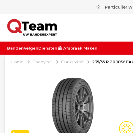
Particulier 
Banden
Velgen
Diensten
Afspraak Maken
Home
Goodyear
F1 ASYMM6
235/55 R 20 105Y E