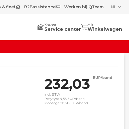
 & fleet
B2Bassistance
Werken bij QTeam
NL
Kies een
Mijn
Service center
Winkelwagen
232,03
EUR/band
incl. BTW
Recytyre 4,55 EUR/band
Montage 28,28 EUR/band