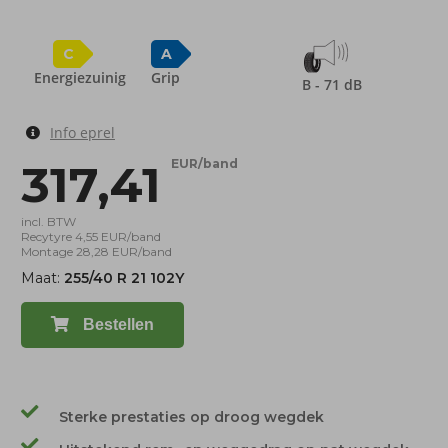
C
A
Energiezuinig
Grip
B - 71 dB
Info eprel
317,41
EUR/band
incl. BTW
Recytyre 4,55 EUR/band
Montage 28,28 EUR/band
Maat:
255/40 R 21 102Y
Bestellen
Sterke prestaties op droog wegdek