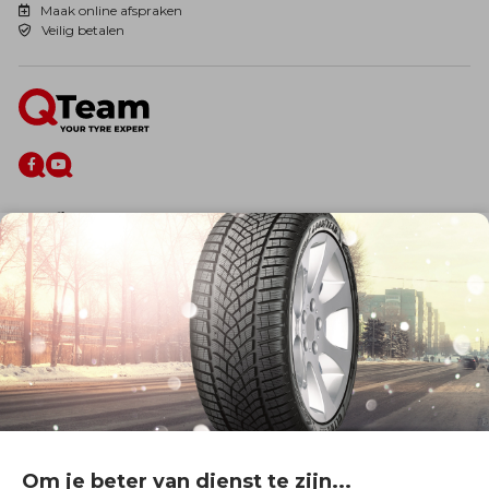
Maak online afspraken
Veilig betalen
De firma
Wie zijn wij?
Blog
Onze dienstverlening
Banden
Velgen
Diensten
Afspraak Maken
Informatie over
Professionele voertuigen
Corporate
Services & fleet
Om je beter van dienst te zijn...
B2Bassistance