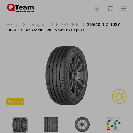
Bijna klaar!
4
Hoeveel banden wilt u bestellen?
Home
Goodyear
F1 ASYMM6
255/40 R 21 102Y
EAGLE F1 ASYMMETRIC 6 Sct Evr Fp TL
Aankoop banden
NaN EUR
Montage
NaN EUR
Recytyre
NaN EUR
Totaal inclusief BTW:
NaN EUR
Bestellen
Annuleren
Premium