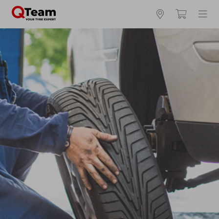
Kies en bestel uw banden online
Waar vind ik mijn bandenmaat?
Zomerbanden
4 seizoenen
Winterbanden
Breedte *
Hoogte *
Inch *
Runflat