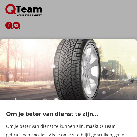
De firma
Wie zijn wij?
Blog
Onze dienstverlening
Banden
Velgen
Diensten
Afspraak Maken
Informatie over
Professionele voertuigen
Corporate
Services & fleet
Om je beter van dienst te zijn...
B2Bassistance
Werken bij QTeam
Om je beter van dienst te kunnen zijn, maakt Q Team
Maak een afspraak
gebruik van cookies. Als je onze site blijft gebruiken, ga je