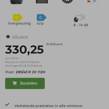
C
C
Energiezuinig
Grip
B - 74 dB
Info eprel
330,25
EUR/band
incl. BTW
Recytyre 4,55 EUR/band
Montage 28,28 EUR/band
Maat:
285/45 R 20 112H
Bestellen
Verbeterde prestaties in alle winterse