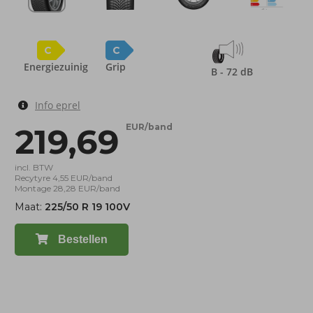
C
C
Energiezuinig
Grip
B - 72 dB
Info eprel
219,69
EUR/band
incl. BTW
Recytyre 4,55 EUR/band
Montage 28,28 EUR/band
Maat:
225/50 R 19 100V
Bestellen