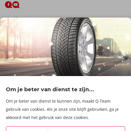
De firma
Wie zijn wij?
Blog
Onze dienstverlening
Banden
Velgen
Diensten
Afspraak Maken
Informatie over
Professionele voertuigen
Corporate
Services & fleet
Om je beter van dienst te zijn...
B2Bassistance
Werken bij QTeam
Om je beter van dienst te kunnen zijn, maakt Q Team
Maak een afspraak
gebruik van cookies. Als je onze site blijft gebruiken, ga je
akkoord met het gebruik van deze cookies.
Kies een service center