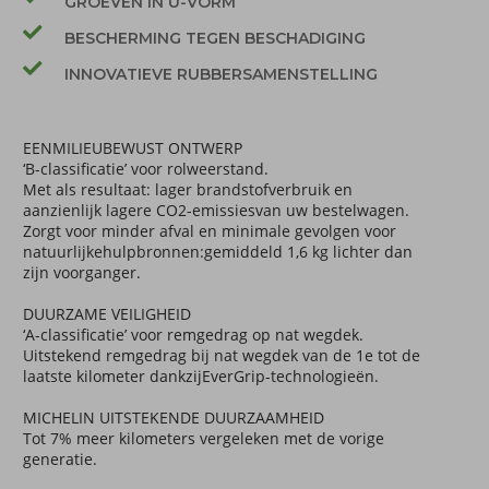
GROEVEN IN U-VORM
BESCHERMING TEGEN BESCHADIGING
INNOVATIEVE RUBBERSAMENSTELLING
EENMILIEUBEWUST ONTWERP
‘B-classificatie’ voor rolweerstand.
Met als resultaat: lager brandstofverbruik en
aanzienlijk lagere CO2-emissiesvan uw bestelwagen.
Zorgt voor minder afval en minimale gevolgen voor
natuurlijkehulpbronnen:gemiddeld 1,6 kg lichter dan
zijn voorganger.
DUURZAME VEILIGHEID
‘A-classificatie’ voor remgedrag op nat wegdek.
Uitstekend remgedrag bij nat wegdek van de 1e tot de
laatste kilometer dankzijEverGrip-technologieën.
MICHELIN UITSTEKENDE DUURZAAMHEID
Tot 7% meer kilometers vergeleken met de vorige
generatie.