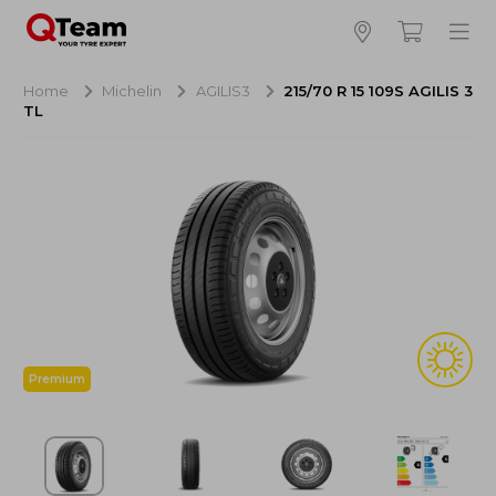
Bijna klaar!
4
Hoeveel banden wilt u bestellen?
Home
Michelin
AGILIS3
215/70 R 15 109S AGILIS 3
TL
Aankoop banden
NaN EUR
Montage
NaN EUR
Recytyre
NaN EUR
Totaal inclusief BTW:
NaN EUR
Bestellen
Annuleren
Premium