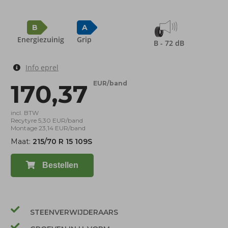
B
A
Energiezuinig
Grip
B - 72 dB
Info eprel
170,37
EUR/band
incl. BTW
Recytyre 5,30 EUR/band
Montage 23,14 EUR/band
Maat:
215/70 R 15 109S
Bestellen
STEENVERWIJDERAARS