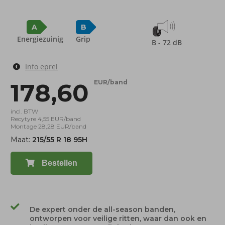
A
B
Energiezuinig
Grip
B - 72 dB
Info eprel
178,60
EUR/band
incl. BTW
Recytyre 4,55 EUR/band
Montage 28,28 EUR/band
Maat:
215/55 R 18 95H
Bestellen
De expert onder de all-season banden,
ontworpen voor veilige ritten, waar dan ook en