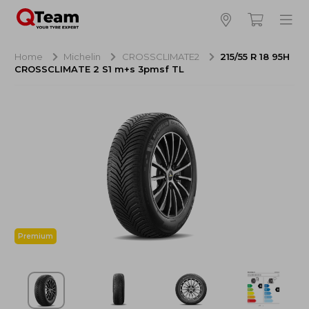
Bijna klaar!
4
Hoeveel banden wilt u bestellen?
Home
Michelin
CROSSCLIMATE2
215/55 R 18 95H
CROSSCLIMATE 2 S1 m+s 3pmsf TL
Aankoop banden
NaN EUR
Montage
NaN EUR
Recytyre
NaN EUR
Totaal inclusief BTW:
NaN EUR
Bestellen
Annuleren
Premium