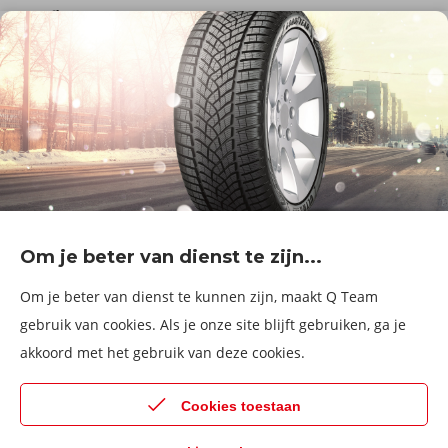
De firma
Wie zijn wij?
Blog
Onze dienstverlening
Banden
Velgen
Diensten
Afspraak Maken
Informatie over
Professionele voertuigen
Corporate
Services & fleet
Om je beter van dienst te zijn...
B2Bassistance
Werken bij QTeam
Om je beter van dienst te kunnen zijn, maakt Q Team
Maak een afspraak
gebruik van cookies. Als je onze site blijft gebruiken, ga je
akkoord met het gebruik van deze cookies.
Kies een service center
Cookies toestaan
© 2026 Q Team