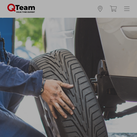
Kies en bestel uw banden online
Waar vind ik mijn bandenmaat?
Zomerbanden
4 seizoenen
Winterbanden
Breedte *
Hoogte *
Inch *
Runflat