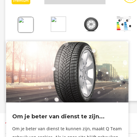
Premium
Energiezuinig
Grip
B
C
B - 71 dB
Info eprel
Om je beter van dienst te zijn...
Terug naar boven
Om je beter van dienst te kunnen zijn, maakt Q Team