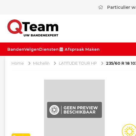
Particulier 
Banden
Velgen
Diensten
Afspraak Maken
Home
Michelin
LATITUDE TOUR HP
235/60 R 18 