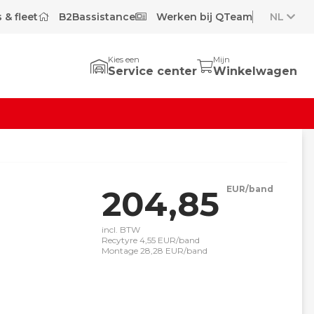
 & fleet
B2Bassistance
Werken bij QTeam
NL
Kies een
Mijn
Service center
Winkelwagen
204,85
EUR/band
incl. BTW
Recytyre 4,55 EUR/band
Montage 28,28 EUR/band