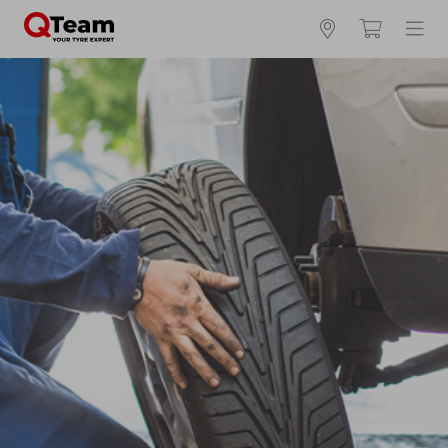
Kies en bestel uw banden online
Waar vind ik mijn bandenmaat?
Zomerbanden
4 seizoenen
Winterbanden
Breedte *
Hoogte *
Inch *
Runflat