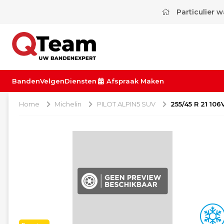
Particulier 
Banden
Velgen
Diensten
Afspraak Maken
Home
Michelin
PILOT ALPIN5 SUV
255/45 R 21 10