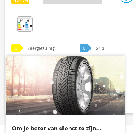
Premium
Energiezuinig
Grip
C
C
B - 71 dB
Info eprel
Om je beter van dienst te zijn...