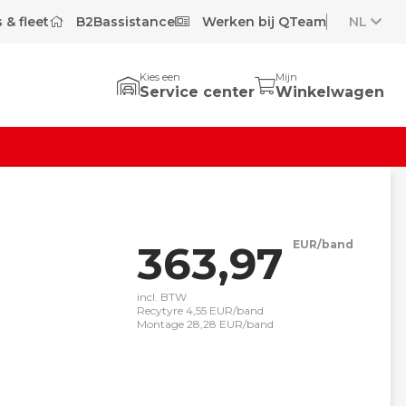
 & fleet
B2Bassistance
Werken bij QTeam
NL
Kies een
Mijn
Service center
Winkelwagen
363,97
EUR/band
incl. BTW
Recytyre 4,55 EUR/band
Montage 28,28 EUR/band