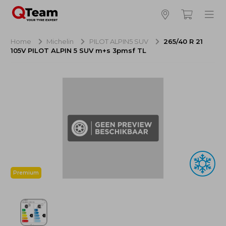
Bijna klaar!
4
Hoeveel banden wilt u bestellen?
Home
Michelin
PILOT ALPIN5 SUV
265/40 R 21
105V PILOT ALPIN 5 SUV m+s 3pmsf TL
Aankoop banden
NaN EUR
Montage
NaN EUR
Recytyre
NaN EUR
Totaal inclusief BTW:
NaN EUR
Bestellen
Annuleren
Premium