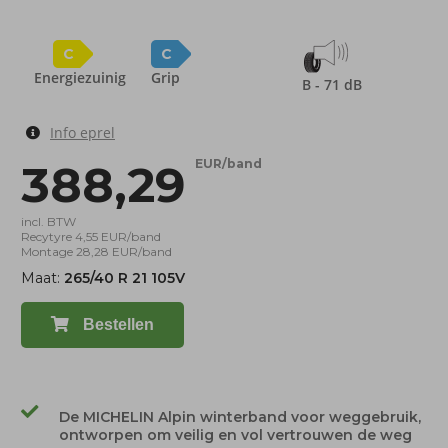
C
C
Energiezuinig
Grip
B - 71 dB
Info eprel
388,29
EUR/band
incl. BTW
Recytyre 4,55 EUR/band
Montage 28,28 EUR/band
Maat:
265/40 R 21 105V
Bestellen
De MICHELIN Alpin winterband voor weggebruik,
ontworpen om veilig en vol vertrouwen de weg