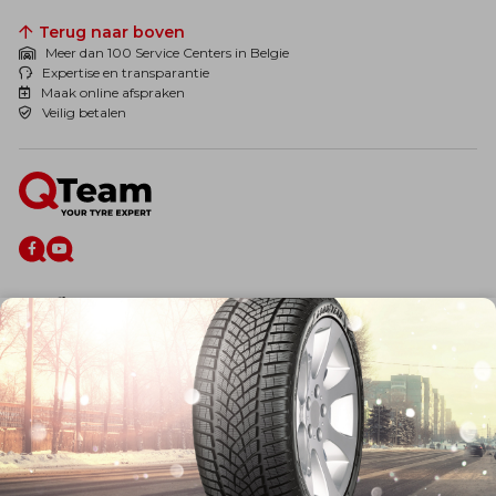
Terug naar boven
Meer dan 100 Service Centers in Belgie
Expertise en transparantie
Maak online afspraken
Veilig betalen
De firma
Wie zijn wij?
Blog
Onze dienstverlening
Banden
Velgen
Diensten
Afspraak Maken
Informatie over