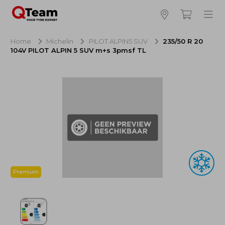
Bijna klaar!
4
Hoeveel banden wilt u bestellen?
Home
Michelin
PILOT ALPIN5 SUV
235/50 R 20
104V PILOT ALPIN 5 SUV m+s 3pmsf TL
Aankoop banden
NaN EUR
Montage
NaN EUR
Recytyre
NaN EUR
Totaal inclusief BTW:
NaN EUR
Bestellen
Annuleren
Premium