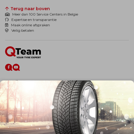
Terug naar boven
Meer dan 100 Service Centers in Belgie
Expertise en transparantie
Maak online afspraken
Veilig betalen
De firma
Wie zijn wij?
Blog
Onze dienstverlening
Banden
Velgen
Diensten
Afspraak Maken
Informatie over