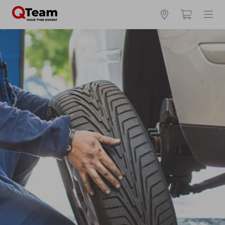
Kies en bestel uw banden online
Waar vind ik mijn bandenmaat?
Zomerbanden
4 seizoenen
Winterbanden
Breedte *
Hoogte *
Inch *
Runflat