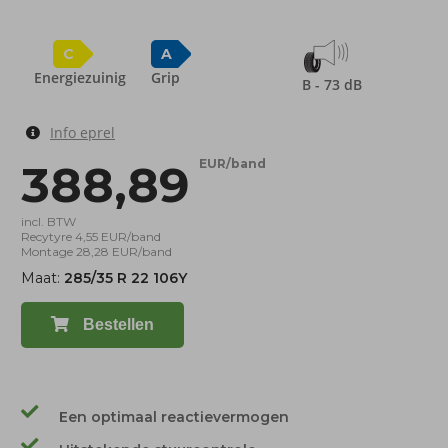
C
A
Energiezuinig
Grip
B - 73 dB
Info eprel
388,89
EUR/band
incl. BTW
Recytyre 4,55 EUR/band
Montage 28,28 EUR/band
Maat:
285/35 R 22 106Y
Bestellen
Een optimaal reactievermogen