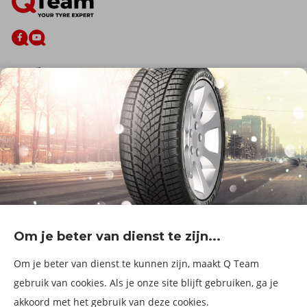
De firma
Wie zijn wij?
Blog
Onze dienstverlening
Banden
Velgen
Diensten
Afspraak Maken
Informatie over
Professionele voertuigen
Corporate
Services & fleet
Om je beter van dienst te zijn...
B2Bassistance
Werken bij QTeam
Om je beter van dienst te kunnen zijn, maakt Q Team
Maak een afspraak
gebruik van cookies. Als je onze site blijft gebruiken, ga je
akkoord met het gebruik van deze cookies.