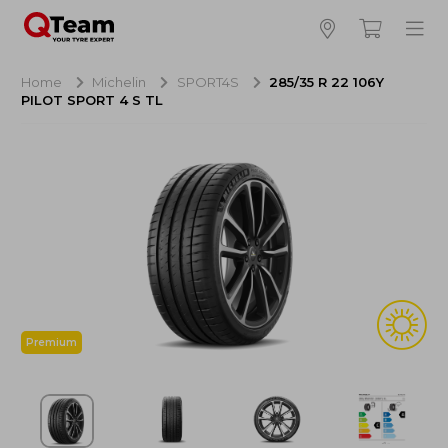
Bijna klaar!
4
Hoeveel banden wilt u bestellen?
Home
Michelin
SPORT4S
285/35 R 22 106Y
PILOT SPORT 4 S TL
Aankoop banden
NaN EUR
Montage
NaN EUR
Recytyre
NaN EUR
Totaal inclusief BTW:
NaN EUR
Bestellen
Annuleren
Premium